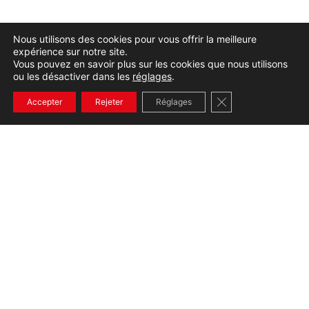
Nous utilisons des cookies pour vous offrir la meilleure
expérience sur notre site.
Vous pouvez en savoir plus sur les cookies que nous utilisons
ou les désactiver dans les
réglages
.
Fermer la bannière
Accepter
Rejeter
Réglages
+33232654536
CONTACT
390 Rue Gustave Eiffel Notre Dame de Gravenchon,
76330 Port-Jérôme-sur-Seine
02 32 65 45 36
07 84 22 47 16
Lundi au vendredi de 8h à 12h et de 14h à 18h