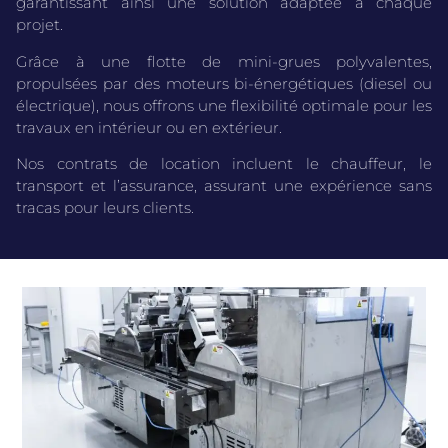
garantissant ainsi une solution adaptée à chaque
projet.
Grâce à une flotte de mini-grues polyvalentes,
propulsées par des moteurs bi-énergétiques (diesel ou
électrique), nous offrons une flexibilité optimale pour les
travaux en intérieur ou en extérieur.
Nos contrats de location incluent le chauffeur, le
transport et l’assurance, assurant une expérience sans
tracas pour leurs clients.