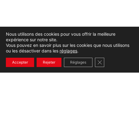
Nous utilisons des cookies pour vous offrir la meilleure
expérience sur notre site.
Vous pouvez en savoir plus sur les cookies que nous utilisons
ou les désactiver dans les
réglages
.
Fermer la bannière
Accepter
Rejeter
Réglages
+33232654536
CONTACT
390 Rue Gustave Eiffel Notre Dame de Gravenchon,
76330 Port-Jérôme-sur-Seine
02 32 65 45 36
07 84 22 47 16