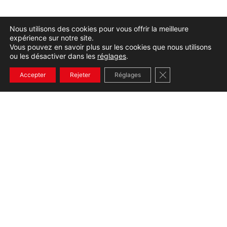
Nous utilisons des cookies pour vous offrir la meilleure
expérience sur notre site.
Vous pouvez en savoir plus sur les cookies que nous utilisons
ou les désactiver dans les
réglages
.
Fermer la bannière
Accepter
Rejeter
Réglages
+33232654536
CONTACT
390 Rue Gustave Eiffel Notre Dame de Gravenchon,
76330 Port-Jérôme-sur-Seine
02 32 65 45 36
07 84 22 47 16
Lundi au vendredi de 8h à 12h et de 14h à 18h