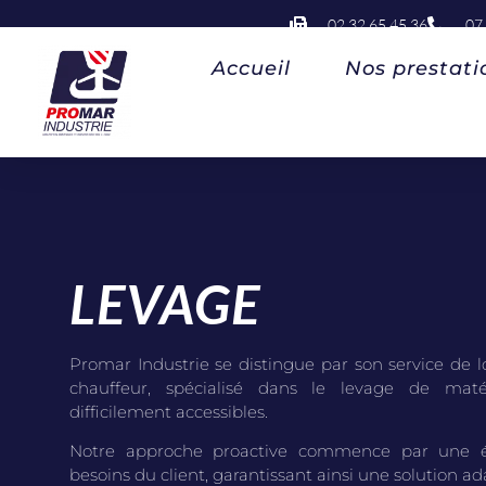
02 32 65 45 36
07
Accueil
Nos prestati
LEVAGE
Promar Industrie se distingue par son service de 
chauffeur, spécialisé dans le levage de mat
difficilement accessibles.
Notre approche proactive commence par une é
besoins du client, garantissant ainsi une solution a