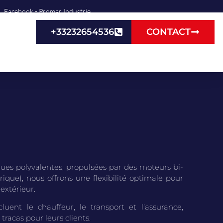
Facebook - Promar Industrie
+33232654536
CONTACT
rues polyvalentes, propulsées par des moteurs bi-
rique), nous offrons une flexibilité optimale pour
 extérieur.
luent le chauffeur, le transport et l’assurance,
racas pour leurs clients.