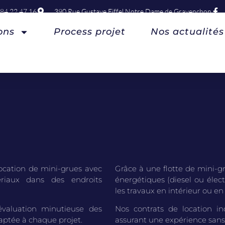
 84 22 47 16
390 Rue Gustave Eiffel Notre Dame de Gravenchon
ons
Process projet
Nos actualités
location de mini-grues avec
Grâce à une flotte de mini-g
ériaux dans des endroits
énergétiques (diesel ou élect
les travaux en intérieur ou en
valuation minutieuse des
Nos contrats de location inc
daptée à chaque projet.
assurant une expérience sans t