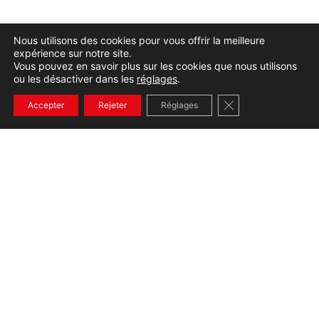
Nous utilisons des cookies pour vous offrir la meilleure
expérience sur notre site.
Vous pouvez en savoir plus sur les cookies que nous utilisons
ou les désactiver dans les
réglages
.
Fermer la bannière
Accepter
Rejeter
Réglages
+33232654536
CONTACT
390 Rue Gustave Eiffel Notre Dame de Gravenchon,
76330 Port-Jérôme-sur-Seine
02 32 65 45 36
07 84 22 47 16
Lundi au vendredi de 8h à 12h et de 14h à 18h