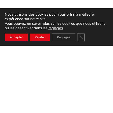
Nous utilisons des cookies pour vous offrir la meilleure
expérience sur notre site.
Vous pouvez en savoir plus sur les cookies que nous utilisons
ou les désactiver dans les
réglages
.
Fermer la bannière
Accepter
Rejeter
Réglages
+33232654536
CONTACT
390 Rue Gustave Eiffel Notre Dame de Gravenchon,
76330 Port-Jérôme-sur-Seine
02 32 65 45 36
07 84 22 47 16
Lundi au vendredi de 8h à 12h et de 14h à 18h