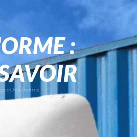
ORME :
 SAVOIR
nsport hors norme