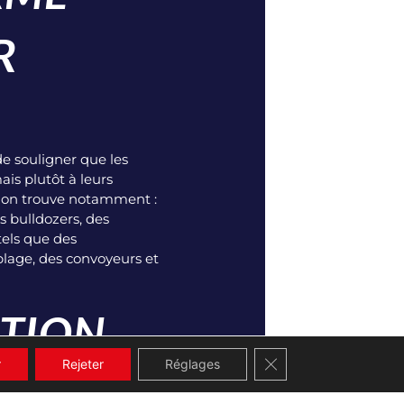
R
de souligner que les
is plutôt à leurs
 on trouve notamment :
 bulldozers, des
tels que des
blage, des convoyeurs et
NTION
Fermer la bannière de
r
Rejeter
Réglages