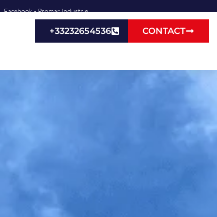
Facebook - Promar Industrie
+33232654536
CONTACT