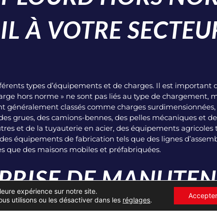
-IL À VOTRE SECTEU
fférents types d’équipements et de charges. Il est important 
rge hors norme » ne sont pas liés au type de chargement, ma
ont généralement classés comme charges surdimensionnées,
des grues, des camions-bennes, des pelles mécaniques et des
s et de la tuyauterie en acier, des équipements agricoles 
des équipements de fabrication tels que des lignes d’assem
les que des maisons mobiles et préfabriquées.
PRISE DE MANUTE
leure expérience sur notre site.
Accepte
+33232654536
CONTACT
us utilisons ou les désactiver dans les
réglages
.
AVRE