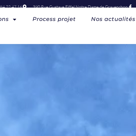
 84 22 47 16
390 Rue Gustave Eiffel Notre Dame de Gravenchon
ons
Process projet
Nos actualités