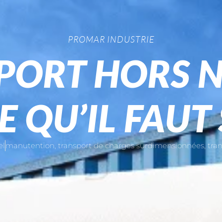
PROMAR INDUSTRIE
PORT HORS N
E QU’IL FAUT
el
manutention
,
transport de charges surdimensionnées
,
tra