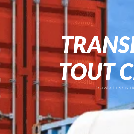
TRANS
TOUT C
Transfert industri