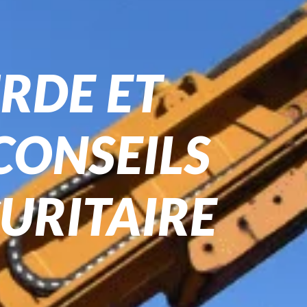
RDE ET
 CONSEILS
URITAIRE