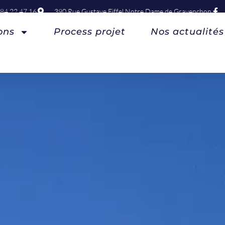
 84 22 47 16
390 Rue Gustave Eiffel Notre Dame de Gravenchon
ons
Process projet
Nos actualités