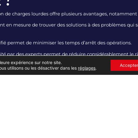
on de charges lourdes offre plusieurs avantages, notamment 
nt en mesure de trouver des solutions à des problèmes qui 
ifié permet de minimiser les temps d’arrêt des opérations.
ité
par des experts permet de réduire considérablement le ri
leure expérience sur notre site.
 ou coûteuses est effectué par des experts pour éviter les bri
Accepte
+33232654536
CONTACT
us utilisons ou les désactiver dans les
réglages
.
nible sur le marché en fonction de votre situation.
ESOIN DE TRANSPO
US DE LA MANUTENT
dustriel
, il est nécessaire de prévoir une bonne préparation 