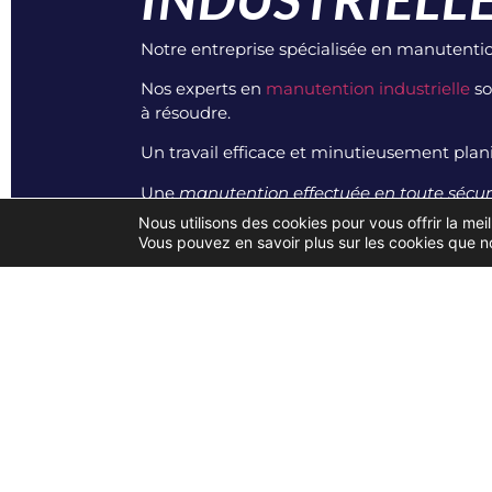
Notre entreprise spécialisée en manutenti
Nos experts en
manutention industrielle
so
à résoudre.
Un travail efficace et minutieusement plan
Une
manutention effectuée en toute sécur
Nous utilisons des cookies pour vous offrir la meil
Le levage ou le glissage de charges fragiles
Vous pouvez en savoir plus sur les cookies que no
supplémentaires.
Nous utilisons le meilleur équipement dispo
VOUS AVEZ B
LOURD EN PL
Pour réussir l’organisation d’un
transfert in