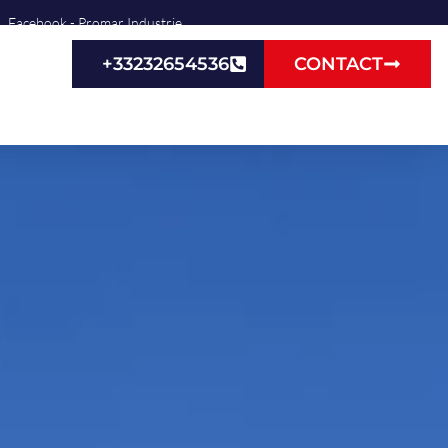
Facebook - Promar Industrie
+33232654536
CONTACT