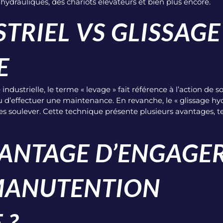
hydrauliques, des chariots élévateurs et bien plus encore.
TRIEL VS GLISSAGE
E
ndustrielle, le terme «
levage
» fait référence à l’action de s
 d’effectuer une maintenance. En revanche, le « glissage h
les soulever. Cette technique présente plusieurs avantages, te
VANTAGE D’ENGAGE
 MANUTENTION
 ?