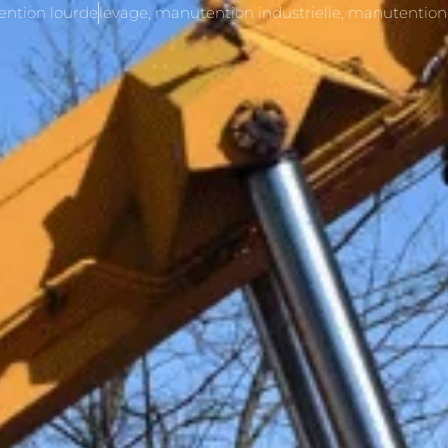
ntion lourde
levage
,
manutention industrielle
,
manutention